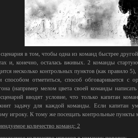
 сценария в том, чтобы одна из команд быстрее другой
тах и, конечно, осталась вживых. 2 команды стартую
дится несколько контрольных пунктов (как правило 5),
м способом отметиться, способ обговаривается с о
гона (например мелом цвета своей команды написать 
 сценарий вводят условие, что только капитан кома
жнит задачу для каждой команды. Если капитан ум
ому игроку. К тому же посещать контрольные пункты 
мендуемое количество команд: 2
мендуемое количество игроков в команде: поровну