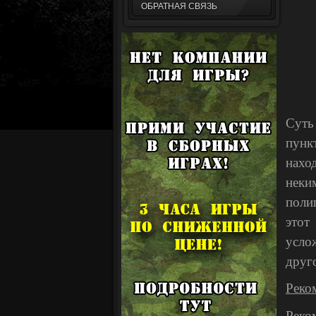
ОБРАТНАЯ СВЯЗЬ
Суть
пунк
нахо
неки
поли
этот
усло
друг
Реко
Реко