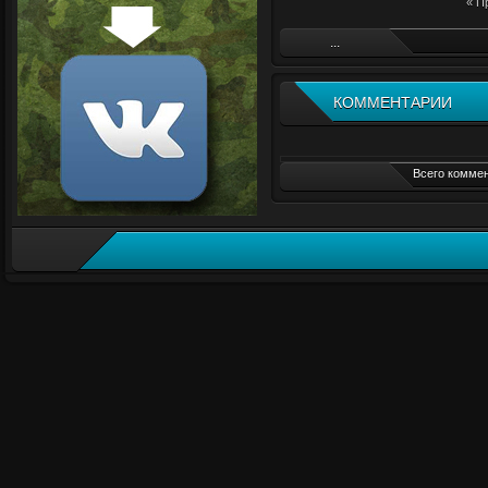
« П
...
КОММЕНТАРИИ
Всего коммен