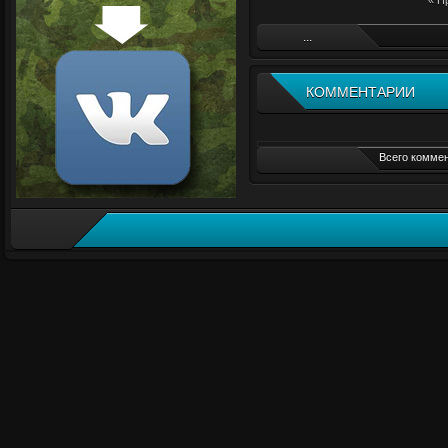
« П
...
КОММЕНТАРИИ
Всего коммен