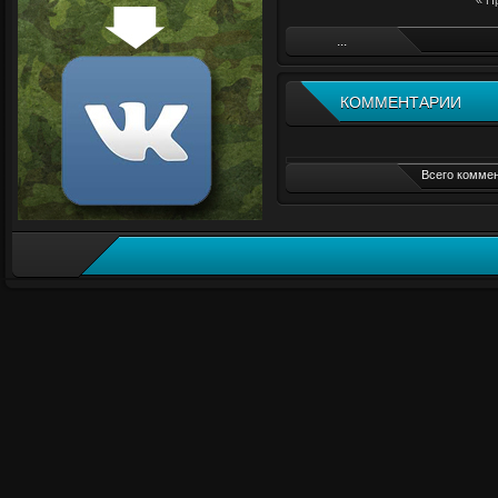
« П
...
КОММЕНТАРИИ
Всего коммен