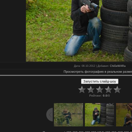
Дата
: 08.10.2012 |
Добавил
:
ChiGeWARa
Просмотреть фотографию в реальном разм
Рейтинг
:
0.0
/
0