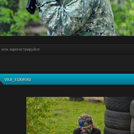
я или зарегистрируйся
VIUI_ED0RX0